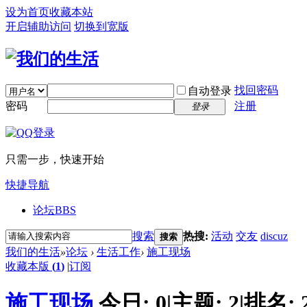
设为首页
收藏本站
开启辅助访问
切换到宽版
找回密码
自动登录
密码
注册
登录
只需一步，快速开始
快捷导航
论坛
BBS
搜索
热搜:
活动
交友
discuz
搜索
我们的生活
»
论坛
›
生活工作
›
施工现场
收藏本版
(
1
)
|
订阅
施工现场
今日:
0
|
主题:
2
|
排名: