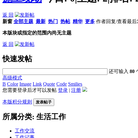
返 回
新窗
全部主题
最新
热门
热帖
精华
更多
作者
回复/查看
最后
本版块或指定的范围内尚无主题
返 回
快速发帖
还可输入
80
高级模式
B
Color
Image
Link
Quote
Code
Smilies
您需要登录后才可以发帖
登录
|
注册
本版积分规则
发表帖子
所属分类: 生活工作
工作交流
工作记事