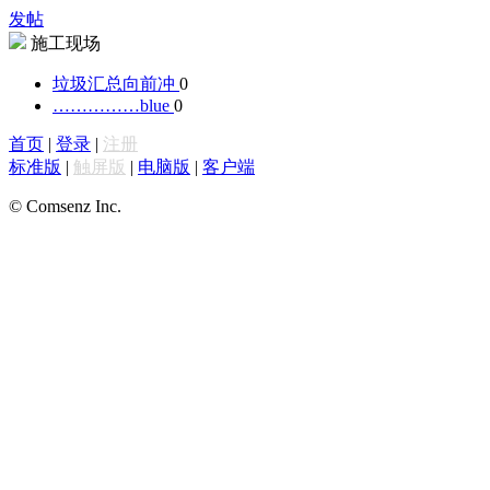
发帖
施工现场
垃圾汇总
向前冲
0
……………
blue
0
首页
|
登录
|
注册
标准版
|
触屏版
|
电脑版
|
客户端
© Comsenz Inc.