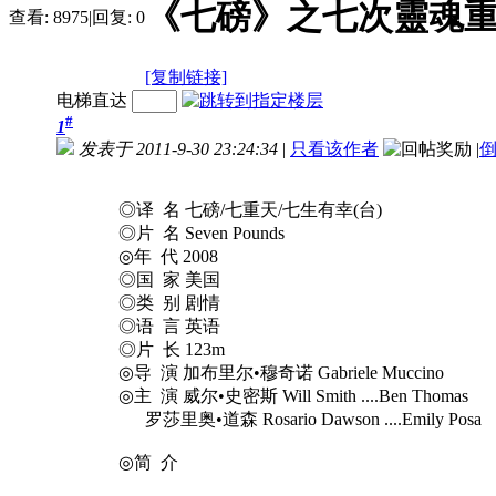
《七磅》之七次靈魂
查看:
8975
|
回复:
0
[复制链接]
电梯直达
#
1
发表于 2011-9-30 23:24:34
|
只看该作者
|
◎译 名 七磅/七重天/七生有幸(台)
◎片 名 Seven Pounds
◎年 代 2008
◎国 家 美国
◎类 别 剧情
◎语 言 英语
◎片 长 123m
◎导 演 加布里尔•穆奇诺 Gabriele Muccino
◎主 演 威尔•史密斯 Will Smith ....Ben Thomas
罗莎里奥•道森 Rosario Dawson ....Emily Posa
◎简 介