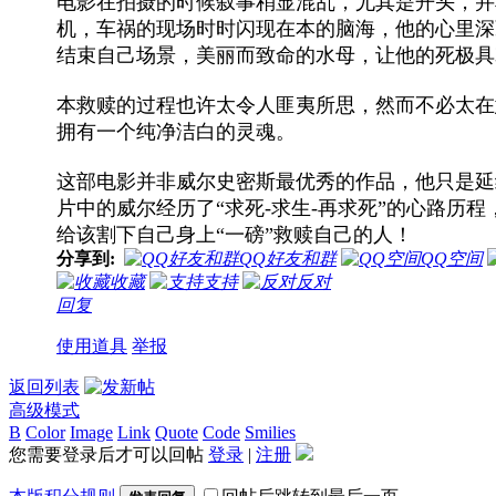
电影在拍摄的时候叙事稍显混乱，尤其是开头，并
机，车祸的现场时时闪现在本的脑海，他的心里深
结束自己场景，美丽而致命的水母，让他的死极具
本救赎的过程也许太令人匪夷所思，然而不必太在
拥有一个纯净洁白的灵魂。
这部电影并非威尔史密斯最优秀的作品，他只是延
片中的威尔经历了“求死-求生-再求死”的心路
给该割下自己身上“一磅”救赎自己的人！
分享到:
QQ好友和群
QQ空间
收藏
支持
反对
回复
使用道具
举报
返回列表
高级模式
B
Color
Image
Link
Quote
Code
Smilies
您需要登录后才可以回帖
登录
|
注册