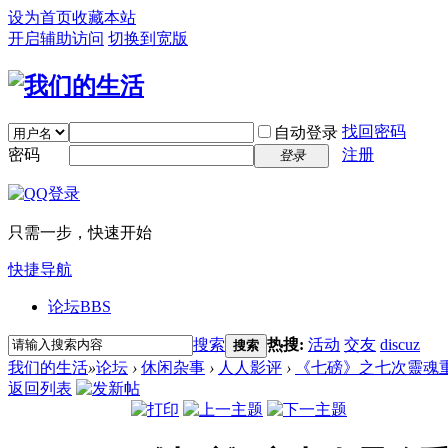
设为首页
收藏本站
开启辅助访问
切换到宽版
找回密码
自动登录
密码
注册
登录
只需一步，快速开始
快捷导航
论坛
BBS
搜索
热搜:
活动
交友
discuz
搜索
我们的生活
»
论坛
›
休闲杂事
›
人人影评
›
《七磅》之七次靈魂
返回列表