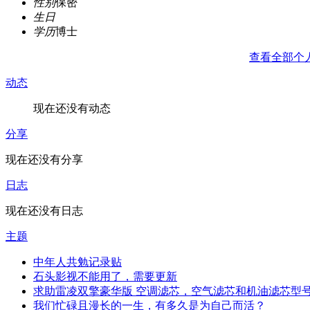
性别
保密
生日
学历
博士
查看全部个
动态
现在还没有动态
分享
现在还没有分享
日志
现在还没有日志
主题
中年人共勉记录贴
石头影视不能用了，需要更新
求助雷凌双擎豪华版 空调滤芯，空气滤芯和机油滤芯型
我们忙碌且漫长的一生，有多久是为自己而活？