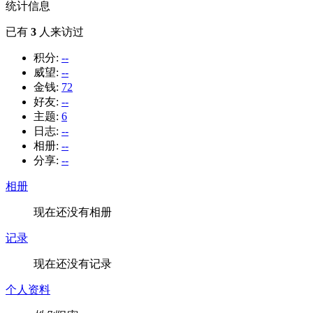
统计信息
已有
3
人来访过
积分:
--
威望:
--
金钱:
72
好友:
--
主题:
6
日志:
--
相册:
--
分享:
--
相册
现在还没有相册
记录
现在还没有记录
个人资料