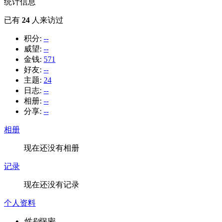
统计信息
已有
24
人来访过
积分:
--
威望:
--
金钱:
571
好友:
--
主题:
24
日志:
--
相册:
--
分享:
--
相册
现在还没有相册
记录
现在还没有记录
个人资料
性别
保密